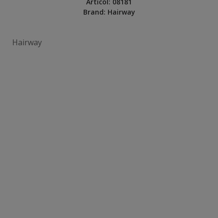
Articol:
08181
Brand:
Hairway
Hairway