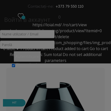
Contactați-ne:
+373 79 550 110
0
Войти в аккаунт
https://loial.md/
/ro/cart/view
МЕНЮ
/ro/component/jshopping/product/view?Itemid=0
/ro/cart/delete
SUPORTURI
https://loial.md/components/com_jshopping/files/img_prod
0
MDL
✔ Product in cart
Product added to cart
Go to cart
Acasă
>
Catalog
>
Ondulatoare, Plăci de îndreptat
>
Remove
Products:
Sum total
Do not set additional
Autentificare
suporturi
>
Suport pentru ondulator de păr
parameters
Ţine-mă minte
HIT