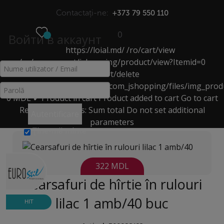
Contactați-ne:
+373 79 550 110
0
Войти в аккаунт
https://loial.md/
/ro/cart/view
МЕНЮ
/ro/component/jshopping/product/view?Itemid=0
ALTELE
/ro/cart/delete
https://loial.md/components/com_jshopping/files/img_prod
0
MDL
✔ Product in cart
Product added to cart
Go to cart
Acasă
>
Catalog
>
Remove
Products:
Sum total
Do not set additional
Echipamente pentru saloanele de frumusețe
>
altele
>
Autentificare
parameters
Cearsafuri de hîrtie în rulouri lilac 1 amb/40 buc
Ţine-mă minte
322 MDL
Cearsafuri de hîrtie în rulouri
lilac 1 amb/40 buc
HIT