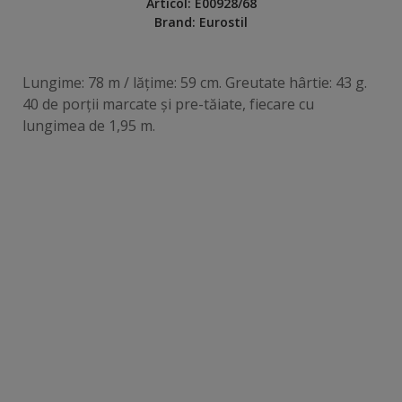
Articol:
E00928/68
Brand:
Eurostil
Lungime: 78 m / lățime: 59 cm. Greutate hârtie: 43 g.
40 de porții marcate și pre-tăiate, fiecare cu
lungimea de 1,95 m.