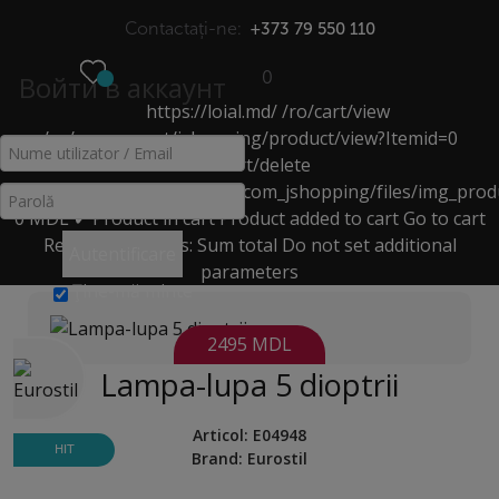
Contactați-ne:
+373 79 550 110
0
Войти в аккаунт
https://loial.md/
/ro/cart/view
МЕНЮ
/ro/component/jshopping/product/view?Itemid=0
LĂMPI CU LUPĂ
/ro/cart/delete
https://loial.md/components/com_jshopping/files/img_prod
0
MDL
✔ Product in cart
Product added to cart
Go to cart
Acasă
>
Catalog
>
Remove
Products:
Sum total
Do not set additional
Echipamente pentru saloanele de frumusețe
>
lămpi cu lupă
>
Autentificare
parameters
Lampa-lupa 5 dioptrii
Ţine-mă minte
2495 MDL
Lampa-lupa 5 dioptrii
Articol:
E04948
HIT
Brand:
Eurostil