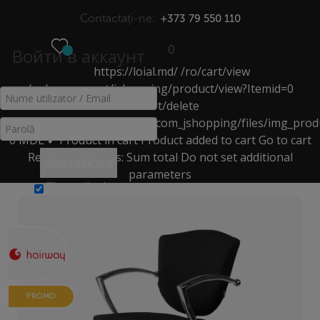
Contactați-ne:
+373 79 550 110
0
Войти в аккаунт
https://loial.md/
/ro/cart/view
МЕНЮ
/ro/component/jshopping/product/view?Itemid=0
/ro/cart/delete
FOTOLII
https://loial.md/components/com_jshopping/files/img_prod
0
MDL
✔ Product in cart
Product added to cart
Go to cart
Acasă
>
Catalog
>
Remove
Products:
Sum total
Do not set additional
Autentificare
Echipamente pentru saloanele de frumusețe
>
fotolii
>
parameters
Fotoliu hidraulic Astra
Ţine-mă minte
PROMO