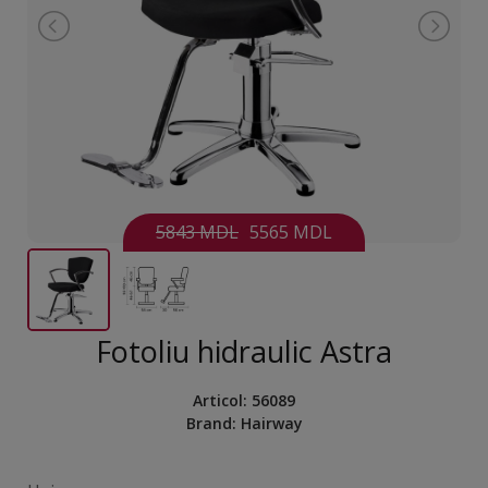
5843 MDL
5565 MDL
Fotoliu hidraulic Astra
Articol:
56089
Brand:
Hairway