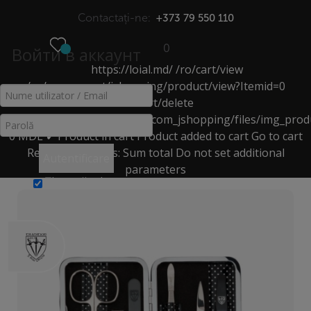
Contactați-ne:
+373 79 550 110
0
Войти в аккаунт
https://loial.md/
/ro/cart/view
МЕНЮ
/ro/component/jshopping/product/view?Itemid=0
/ro/cart/delete
SETURI DE MANICHIURĂ
https://loial.md/components/com_jshopping/files/img_prod
0
MDL
✔ Product in cart
Product added to cart
Go to cart
Acasă
>
Catalog
>
pentru Manichiură, Pedichiură
>
Remove
Products:
Sum total
Do not set additional
Autentificare
seturi de manichiură
>
Set de manichiură negru-argintiu
parameters
Ţine-mă minte