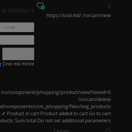
0
 в аккаунт
https://loial.md/
/ro/cart/view
EO
NOUTĂȚI
MAGAZINE
Autentificare
Ţine-mă minte
de manichiură negru
/ro/component/jshopping/product/view?Itemid=0
/ro/cart/delete
l.md/components/com_jshopping/files/img_products
L
✔ Product in cart
Product added to cart
Go to cart
oducts:
Sum total
Do not set additional parameters