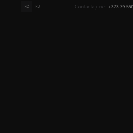
Contactați-ne:
+373 79 550
RO
RU
PROMO
GIFT
CATALOG
Acasă
>
Catalog