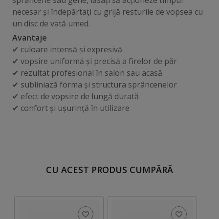
sprâncene sau gene, lăsați să acționeze timpul
necesar și îndepărtați cu grijă resturile de vopsea cu
un disc de vată umed.
Avantaje
✔ culoare intensă și expresivă
✔ vopsire uniformă și precisă a firelor de păr
✔ rezultat profesional în salon sau acasă
✔ subliniază forma și structura sprâncenelor
✔ efect de vopsire de lungă durată
✔ confort și ușurință în utilizare
CU ACEST PRODUS CUMPĂRĂ