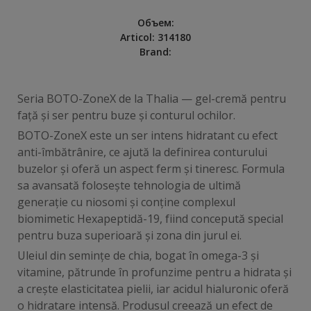
Объем
:
Articol:
314180
Brand:
Seria BOTO-ZoneX de la Thalia — gel-cremă pentru
față și ser pentru buze și conturul ochilor.
BOTO-ZoneX este un ser intens hidratant cu efect
anti-îmbătrânire, ce ajută la definirea conturului
buzelor și oferă un aspect ferm și tineresc. Formula
sa avansată folosește tehnologia de ultimă
generație cu niosomi și conține complexul
biomimetic Hexapeptidă-19, fiind concepută special
pentru buza superioară și zona din jurul ei.
Uleiul din semințe de chia, bogat în omega-3 și
vitamine, pătrunde în profunzime pentru a hidrata și
a crește elasticitatea pielii, iar acidul hialuronic oferă
o hidratare intensă. Produsul creează un efect de