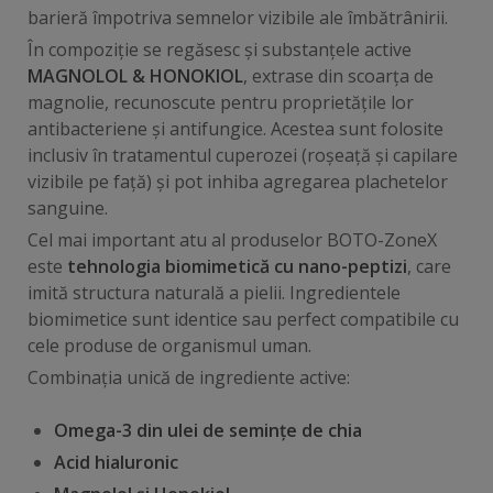
barieră împotriva semnelor vizibile ale îmbătrânirii.
În compoziție se regăsesc și substanțele active
MAGNOLOL & HONOKIOL
, extrase din scoarța de
magnolie, recunoscute pentru proprietățile lor
antibacteriene și antifungice. Acestea sunt folosite
inclusiv în tratamentul cuperozei (roșeață și capilare
vizibile pe față) și pot inhiba agregarea plachetelor
sanguine.
Cel mai important atu al produselor BOTO-ZoneX
este
tehnologia biomimetică cu nano-peptizi
, care
imită structura naturală a pielii. Ingredientele
biomimetice sunt identice sau perfect compatibile cu
cele produse de organismul uman.
Combinația unică de ingrediente active:
Omega-3 din ulei de semințe de chia
Acid hialuronic