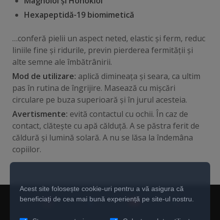
Magnolol și Honokiol
Hexapeptidă-19 biomimetică
…conferă pielii un aspect neted, elastic și ferm, reduc
liniile fine și ridurile, previn pierderea fermității și
alte semne ale îmbătrânirii.
Mod de utilizare:
aplică dimineața și seara, ca ultim
pas în rutina de îngrijire. Masează cu mișcări
circulare pe buza superioară și în jurul acesteia.
Avertismente:
evită contactul cu ochii. În caz de
contact, clătește cu apă călduță. A se păstra ferit de
căldură și lumină solară. A nu se lăsa la îndemâna
copiilor.
Acest site folosește cookie-uri pentru a vă asigura că
beneficiați de cea mai bună experiență pe site-ul nostru.