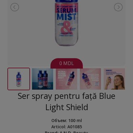
0 MDL
Ser spray pentru față Blue
Light Shield
Объем
:
100 ml
Articol:
A01085
Brand:
A.N.D. Beauty