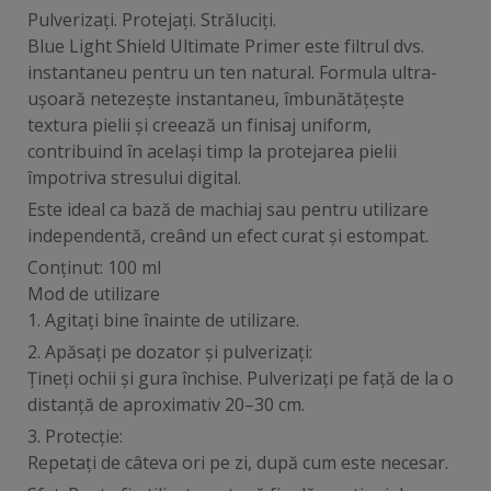
Pulverizați. Protejați. Străluciți.
Blue Light Shield Ultimate Primer este filtrul dvs.
instantaneu pentru un ten natural. Formula ultra-
ușoară netezește instantaneu, îmbunătățește
textura pielii și creează un finisaj uniform,
contribuind în același timp la protejarea pielii
împotriva stresului digital.
Este ideal ca bază de machiaj sau pentru utilizare
independentă, creând un efect curat și estompat.
Conținut: 100 ml
Mod de utilizare
1. Agitați bine înainte de utilizare.
2. Apăsați pe dozator și pulverizați:
Țineți ochii și gura închise. Pulverizați pe față de la o
distanță de aproximativ 20–30 cm.
3. Protecție:
Repetați de câteva ori pe zi, după cum este necesar.