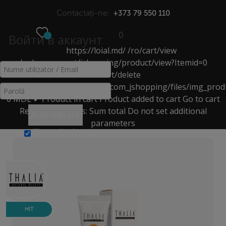
Contactați-ne:
+373 79 550 110
0
Войти в аккаунт
https://loial.md/
/ro/cart/view
МЕНЮ
/ro/component/jshopping/product/view?Itemid=0
/ro/cart/delete
CREMĂ PENTRU FAȚĂ
https://loial.md/components/com_jshopping/files/img_prod
0
MDL
✔ Product in cart
Product added to cart
Go to cart
Acasă
>
Catalog
>
Creme, Măști, Seruri
>
Remove
Products:
Sum total
Do not set additional
Autentificare
cremă pentru față
>
parameters
Cremă de față hidratantă cu protecție solară (50 SPF+)
Ţine-mă minte
HIT