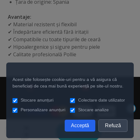
Țara de origine: Spania
Avantaje:
✔ Material rezistent și flexibil
✔ Îndepărtare eficientă fără iritații
✔ Compatibile cu toate tipurile de ceară
✔ Hipoalergenice și sigure pentru piele
✔ Calitate profesională Pollie
Acest site folosește cookie-uri pentru a vă asigura că
beneficiați de cea mai bună experiență pe site-ul nostru.
Stocare anunțuri
Colectare date utilizator
Personalizare anunțuri
Stocare analize
Acceptă
Refuză
©2026Copyright. Loial. All Rights Reserved.