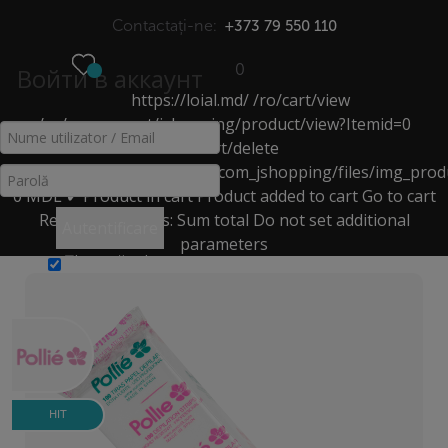
Contactați-ne:
+373 79 550 110
0
Войти в аккаунт
https://loial.md/
/ro/cart/view
МЕНЮ
/ro/component/jshopping/product/view?Itemid=0
/ro/cart/delete
ACCESORII PENTRU DEPILARE
https://loial.md/components/com_jshopping/files/img_prod
0
MDL
✔ Product in cart
Product added to cart
Go to cart
Acasă
>
Catalog
>
pentru Depilare
>
Remove
Products:
Sum total
Do not set additional
Autentificare
accesorii pentru depilare
>
parameters
Benzi pentru depilare (1 amb/100 buc)
Ţine-mă minte
HIT