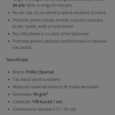
de păr
dintr-o singură mișcare.
Nu se rup, nu se întind și aderă excelent la ceară.
Potrivite pentru toate zonele corpului: picioare,
brațe, spate, axilă și zona bikini.
Nu irită pielea și nu lasă urme lipicioase.
Potrivite pentru utilizare profesională în saloane
sau acasă.
Specificații:
Brand:
Pollie (Spania)
Tip: benzi pentru epilare
Material: material netesut de înaltă densitate
Densitate:
90 g/m²
Cantitate:
100 bucăți / set
Dimensiune: standard (7 × 20 cm)