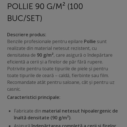
POLLIE 90 G/M² (100
BUC/SET)
Descriere produs:
Benzile profesionale pentru epilare
Pollie
sunt
realizate din material netesut rezistent, cu
densitatea de
90 g/m²
, care asigură o îndepărtare
eficientă a cerii și a firelor de păr fără rupere.
Potrivite pentru toate tipurile de piele și pentru
toate tipurile de ceară – caldă, fierbinte sau film.
Recomandate atât pentru saloane, cât și pentru uz
casnic.
Caracteristici principale:
Fabricate din
material netesut hipoalergenic de
înaltă densitate (90 g/m²)
.
Asigură
îndepărtarea completă a cerii și firelor