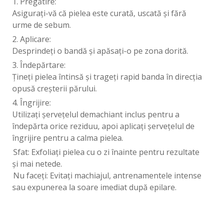
1. Pregătire:
Asigurați-vă că pielea este curată, uscată și fără
urme de sebum.
2. Aplicare:
Desprindeți o bandă și apăsați-o pe zona dorită.
3. Îndepărtare:
Țineți pielea întinsă și trageți rapid banda în direcția
opusă creșterii părului.
4. Îngrijire:
Utilizați șervețelul demachiant inclus pentru a
îndepărta orice reziduu, apoi aplicați șervețelul de
îngrijire pentru a calma pielea.
Sfat: Exfoliați pielea cu o zi înainte pentru rezultate
și mai netede.
Nu faceți: Evitați machiajul, antrenamentele intense
sau expunerea la soare imediat după epilare.