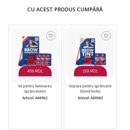
CU ACEST PRODUS CUMPĂRĂ
459 MDL
199 MDL
Kit pentru laminarea
Vopsea pentru sprâncene
sprâncenelor
blond închis
Articol: A00962
Articol: A00963