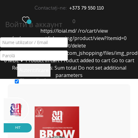
Contactați-ne:
+373 79 550 110
0
Войти в аккаунт
https://loial.md/
/ro/cart/view
МЕНЮ
/ro/component/jshopping/product/view?Itemid=0
/ro/cart/delete
ACCESORII PENTRU DEPILARE
https://loial.md/components/com_jshopping/files/img_prod
0
MDL
✔ Product in cart
Product added to cart
Go to cart
Acasă
>
Catalog
>
pentru Depilare
>
Remove
Products:
Sum total
Do not set additional
Autentificare
accesorii pentru depilare
>
parameters
Benzi de ceară pentru sprâncene
Ţine-mă minte
HIT