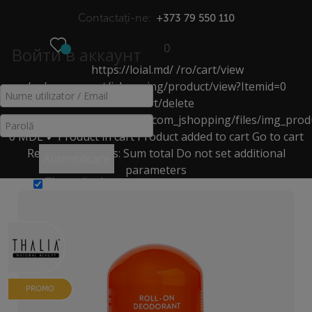
Contactați-ne:
+373 79 550 110
0
Войти в аккаунт
https://loial.md/
/ro/cart/view
МЕНЮ
/ro/component/jshopping/product/view?Itemid=0
/ro/cart/delete
DEODORANT ROLL-ON
https://loial.md/components/com_jshopping/files/img_prod
0
MDL
✔ Product in cart
Product added to cart
Go to cart
Acasă
>
Catalog
>
Deodorante & Parfumuri
>
Remove
Products:
Sum total
Do not set additional
Autentificare
deodorant roll-on
>
parameters
Deodorant roll-on pentru femei Feminity
Ţine-mă minte
PROMO