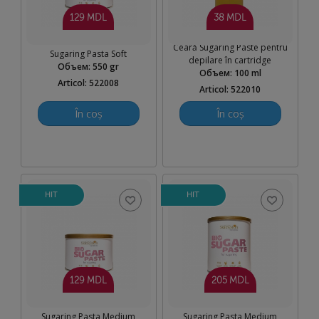
129 MDL
38 MDL
Ceară Sugaring Paste pentru
Sugaring Pasta Soft
depilare în cartridge
Объем
:
550 gr
Объем
:
100 ml
Articol: 522008
Articol: 522010
În coș
În coș
HIT
HIT
129 MDL
205 MDL
Sugaring Pasta Medium
Sugaring Pasta Medium