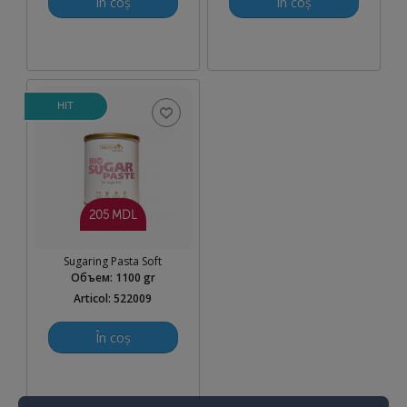
În coș
În coș
HIT
205 MDL
Sugaring Pasta Soft
Объем
:
1100 gr
Articol: 522009
În coș