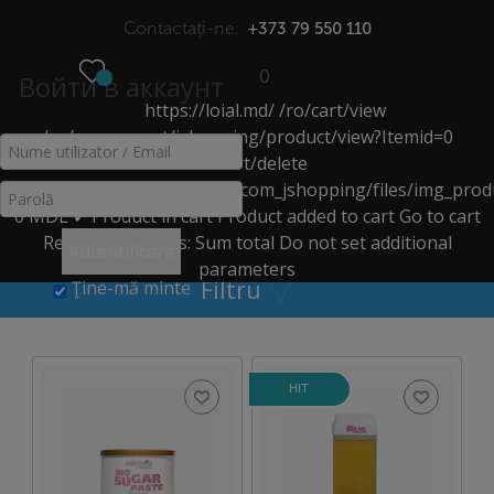
Contactați-ne:
+373 79 550 110
0
Войти в аккаунт
https://loial.md/
/ro/cart/view
МЕНЮ
/ro/component/jshopping/product/view?Itemid=0
/ro/cart/delete
BIO SUGARING
https://loial.md/components/com_jshopping/files/img_prod
0
MDL
✔ Product in cart
Product added to cart
Go to cart
Acasă
>
Catalog
>
Depilare
>
bio sugaring
Remove
Products:
Sum total
Do not set additional
Autentificare
parameters
Filtru
Ţine-mă minte
HIT