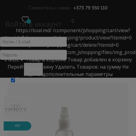
Свяжитесь с нами:
+373 79 550 110
0
Войти в аккаунт
https://loial.md/
/component/jshopping/cart/view?
МЕНЮ
Itemid=0
/component/jshopping/product/view?Itemid=0
/component/jshopping/cart/delete?Itemid=0
ТЕРМОЗАЩИТА
https://loial.md/components/com_jshopping/files/img_prod
0
MDL
✔ Товар в корзине
Товар добавлен в корзину
Главная
>
Каталог
>
Перейти в корзину
Удалить
Товаров:
на сумму
Не
Войти
Средства для укладки волос, Styling
>
термозащита
>
заданы дополнительные параметры
Запомнить меня
RE: Forming Lotion Спрей для термозащиты средней
фиксации
HIT