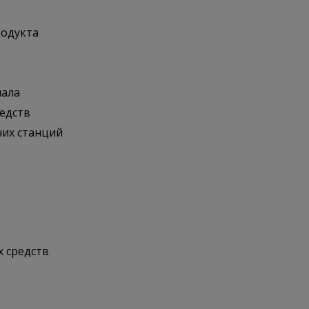
родукта
иала
редств
чих станций
х средств