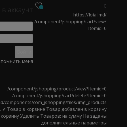
0
 в аккаунт
https://loial.md/
/component/jshopping/cart/view?
Itemid=0
О
НОВОСТИ
МАГАЗИНЫ
Войти
помнить меня
 5 л
/component/jshopping/product/view?Itemid=0
/component/jshopping/cart/delete?Itemid=0
l.md/components/com_jshopping/files/img_products
L
✔ Товар в корзине
Товар добавлен в корзину
 корзину
Удалить
Товаров:
на сумму
Не заданы
дополнительные параметры