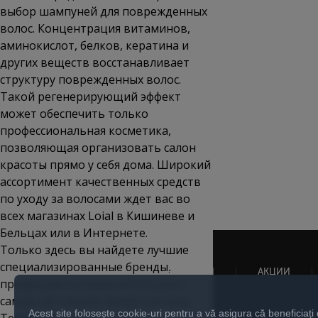
выбор шампуней для поврежденных
волос. Концентрация витаминов,
аминокислот, белков, кератина и
других веществ восстанавливает
структуру поврежденных волос.
Такой регенерирующий эффект
может обеспечить только
профессиональная косметика,
позволяющая организовать салон
красоты прямо у себя дома. Широкий
ассортимент качественных средств
по уходу за волосами ждет вас во
всех магазинах Loial в Кишиневе и
Бельцах или в Интернете.
Только здесь вы найдете лучшие
специализированные бренды,
НОВОСТИ
АКЦИИ
продукцию которых используют
самые настоящие профессионалы.
Acest site folosește cookie-uri pentru a vă asigura că beneficiați