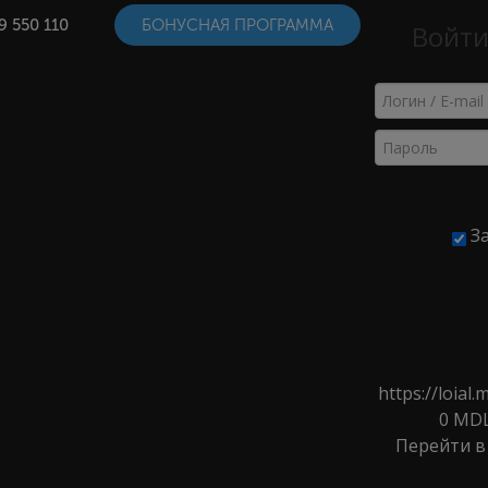
9 550 110
БОНУСНАЯ ПРОГРАММА
Войти
ВИДЕ
За
ШАМПУНИ
вная
>
Каталог
>
Шампуни
>
Дозатор-помпа для шампуня
https://loia
0
MD
Перейти в