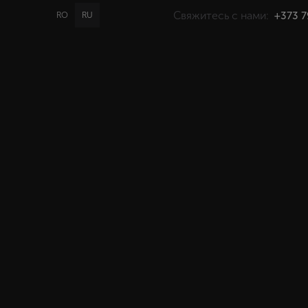
Свяжитесь с нами:
+373 7
RO
RU
PROMO
GIFT
КАТАЛОГ
Гла
Если вы ищете эффективный
шампунь по отличной цене в
Кишиневе или Бельцах - loial.md -
подходящее место для покупки
продукта с широким спектром