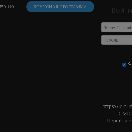
550 110
БОНУСНАЯ ПРОГРАММА
Войти
ВИДЕ
За
ЩЁТКИ ДЛЯ ВОЛОС
ки, Шётки, Брашинги
>
Щётки для волос
>
Щётка деревянная 
https://loia
0
MD
Перейти в