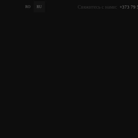
Свяжитесь с нами:
RO
RU
+373 79 
PROMO
GIFT
КАТАЛОГ
Главная
>
Каталог
>
Расчёс
Щетки для волос - комфортное
расчесывание, объем и
аккуратная укладка каждый день