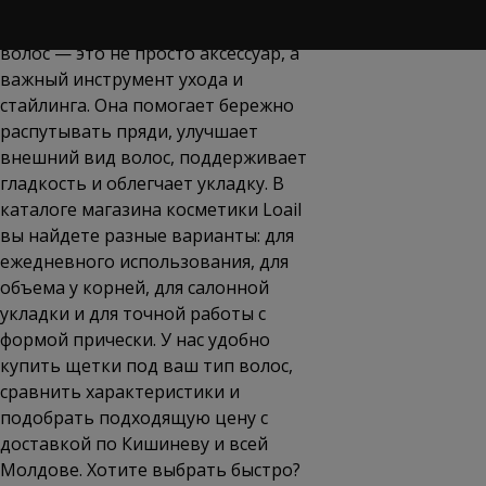
Правильно подобранная щетка для
волос — это не просто аксессуар, а
важный инструмент ухода и
стайлинга. Она помогает бережно
распутывать пряди, улучшает
внешний вид волос, поддерживает
гладкость и облегчает укладку. В
каталоге магазина косметики Loail
вы найдете разные варианты: для
ежедневного использования, для
объема у корней, для салонной
укладки и для точной работы с
формой прически. У нас удобно
купить щетки под ваш тип волос,
сравнить характеристики и
подобрать подходящую
цену
с
доставкой по Кишиневу и всей
Молдове. Хотите выбрать быстро?