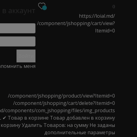
0
 в аккаунт
https://loial.md/
/component/jshopping/cart/view?
Itemid=0
О
НОВОСТИ
МАГАЗИНЫ
Войти
помнить меня
круглая с натуральной щетиной
/component/jshopping/product/view?Itemid=0
/component/jshopping/cart/delete?Itemid=0
l.md/components/com_jshopping/files/img_products
L
✔ Товар в корзине
Товар добавлен в корзину
 корзину
Удалить
Товаров:
на сумму
Не заданы
дополнительные параметры