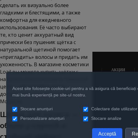
сделать их визуально более
гладкими и блестящими, а также
комфортна для ежедневного
использования. Её часто выбирают
те, кто ценит аккуратный вид
прически без пушения: щётка с
натуральной щетиной помогает
«пригладить» волосы и придать им
ухоженность. В магазине косметики
НОВОСТИ
АКЦИИ
Loail вы можете
купить
щётки с
натуральной щетиной по приятной
цене — оформляйте заказ с
Acest site folosește cookie-uri pentru a vă asigura că beneficiați
доставкой по Кишиневу и всей
mai bună experiență pe site-ul nostru.
Молдове.
Stocare anunțuri
Colectare date utilizator
Щётка для начеса —
Personalizare anunțuri
Stocare analize
объем у корней и
Acceptă
Re
стойкий эффект