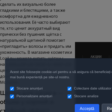
сделать их визуально более
гладкими и блестящими, а также
комфортна для ежедневного
использования. Её часто выбирают
те, кто ценит аккуратный вид
прически без пушения: щётка с
натуральной щетиной помогает
«пригладить» волосы и придать им
ухоженность. В магазине косметики
НОВОСТИ
АКЦИИ
Loail вы можете
купить
щётки с
натуральной щетиной по приятной
цене — оформляйте заказ с
Acest site folosește cookie-uri pentru a vă asigura că beneficiați
доставкой по Кишиневу и всей
mai bună experiență pe site-ul nostru.
Молдове.
Stocare anunțuri
Colectare date utilizator
Щётка для начеса —
Personalizare anunțuri
Stocare analize
объем у корней и
Acceptă
Re
стойкий эффект