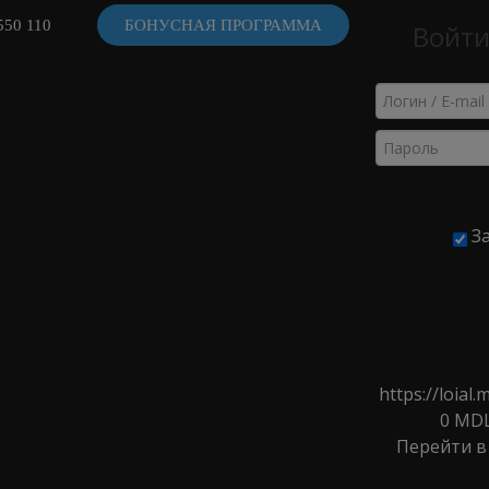
550 110
БОНУСНАЯ ПРОГРАММА
Войти
ВИДЕ
За
ЩЁТКИ ДЛЯ ВОЛОС
>
Расчёски, Шётки, Брашинги
>
Щётки для волос
>
Щётка для
https://loia
0
MD
Перейти в