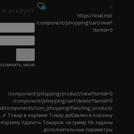
0
 в аккаунт
https://loial.md/
/component/jshopping/cart/view?
Itemid=0
О
НОВОСТИ
МАГАЗИНЫ
Войти
помнить меня
 волос Organica beige
/component/jshopping/product/view?Itemid=0
/component/jshopping/cart/delete?Itemid=0
l.md/components/com_jshopping/files/img_products
L
✔ Товар в корзине
Товар добавлен в корзину
 корзину
Удалить
Товаров:
на сумму
Не заданы
дополнительные параметры