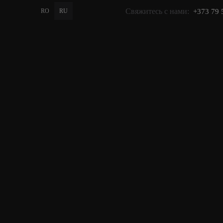
Свяжитесь с нами:
RO
RU
+373 79 
PROMO
GIFT
КАТАЛОГ
Главная
>
Каталог
Щетки для волос - комфортное
расчесывание, объем и
аккуратная укладка каждый день