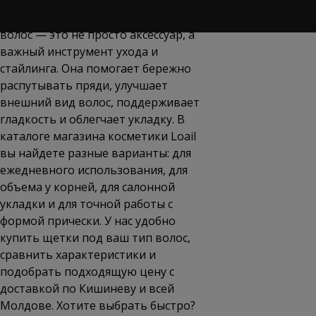
Правильно подобранная щетка для
волос — это не просто аксессуар, а
важный инструмент ухода и
стайлинга. Она помогает бережно
распутывать пряди, улучшает
внешний вид волос, поддерживает
гладкость и облегчает укладку. В
каталоге магазина косметики Loail
вы найдете разные варианты: для
ежедневного использования, для
объема у корней, для салонной
укладки и для точной работы с
формой прически. У нас удобно
купить щетки под ваш тип волос,
сравнить характеристики и
подобрать подходящую
цену
с
доставкой по Кишиневу и всей
Молдове. Хотите выбрать быстро?