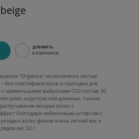
 beige
ДОБАВИТЬ
В ИЗБРАННОЕ
инги "Organica" экологически чистые:
 – без пластификаторов и пригоден для
 с наименьшими выбросами CO2 состав: 30
ли сухих, коротких или длинных, тонких
 распутывание мокрых волос с
ффект благодаря нейлоновым штифтам с
укладки волос феном очень легкий вес и
 рядов вес 52 г