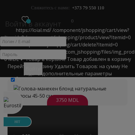
Свяжитесь с нами:
+373 79 550 110
0
Войти в аккаунт
https://loial.md/
/component/jshopping/cart/view?
МЕНЮ
Itemid=0
/component/jshopping/product/view?Itemid=0
ГОЛОВА-МАНЕКЕН
/component/jshopping/cart/delete?Itemid=0
https://loial.md/components/com_jshopping/files/img_prod
0
MDL
✔ Товар в корзине
Товар добавлен в корзину
Главная
>
Каталог
>
для Стрижки волос
>
Перейти в корзину
Удалить
Товаров:
на сумму
Не
голова-манекен
>
Войти
заданы дополнительные параметры
Голова-манекен блонд натуральные волосы 45-50 см
Запомнить меня
3750 MDL
HIT