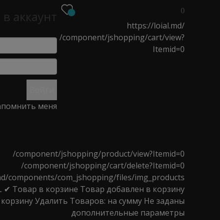
0
 в аккаунт
https://loial.md/
/component/jshopping/cart/view?
Itemid=0
О
НОВОСТИ
МАГАЗИНЫ
Войти
помнить меня
атуральные волосы 40-45 см
/component/jshopping/product/view?Itemid=0
/component/jshopping/cart/delete?Itemid=0
l.md/components/com_jshopping/files/img_products
L
✔ Товар в корзине
Товар добавлен в корзину
атуральные волосы 40-
 корзину
Удалить
Товаров:
на сумму
Не заданы
дополнительные параметры