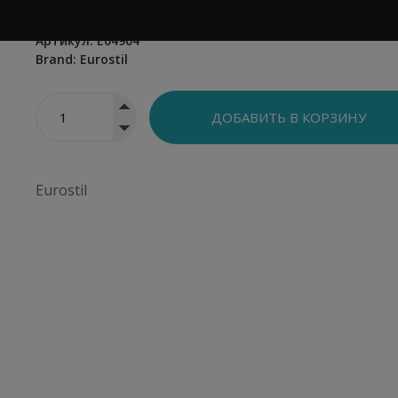
45 см
Артикул:
E04904
Brand:
Eurostil
Eurostil