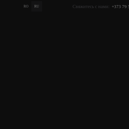
Свяжитесь с нами:
RO
RU
+373 79 
PROMO
GIFT
КАТАЛОГ
Главная
>
Каталог
>
для