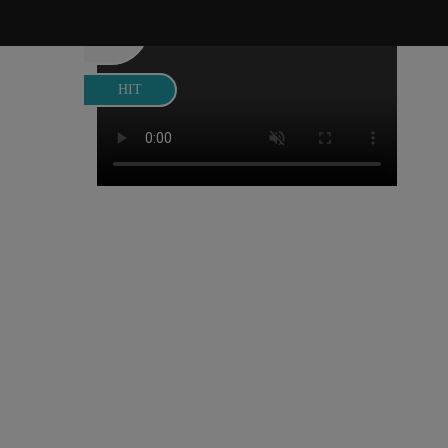
2599 MDL
HIT