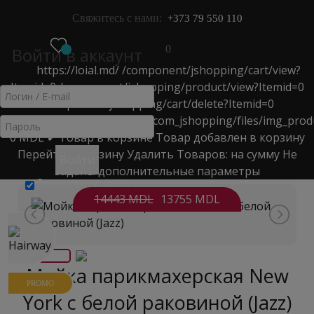
Свяжитесь с нами:
+373 79 550 110
0
Войти в аккаунт
https://loial.md/
/component/jshopping/cart/view?
МЕНЮ
Itemid=0
/component/jshopping/product/view?Itemid=0
МОЙКА С КРЕСЛОМ
/component/jshopping/cart/delete?Itemid=0
https://loial.md/components/com_jshopping/files/img_prod
0
MDL
✔ Товар в корзине
Товар добавлен в корзину
Главная
>
Каталог
>
Перейти в корзину
Удалить
Товаров:
на сумму
Не
Оборудование для салонов красоты
>
мойка с креслом
>
Войти
заданы дополнительные параметры
Мойка парикмахерская New York с белой раковиной (Jazz)
Запомнить меня
14443 MDL
13755 MDL
Мойка парикмахерская New
PROMO
York с белой раковиной (Jazz)