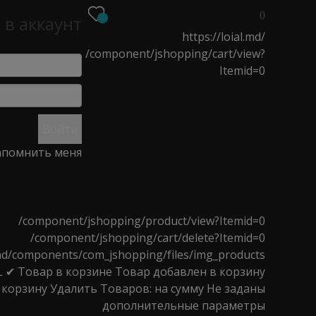
0
 в аккаунт
https://loial.md/
/component/jshopping/cart/view?
Itemid=0
О
НОВОСТИ
МАГАЗИНЫ
Войти
помнить меня
ы Pre Style Ergo Slice (6"/15.5cm) *
/component/jshopping/product/view?Itemid=0
/component/jshopping/cart/delete?Itemid=0
l.md/components/com_jshopping/files/img_products
L
✔ Товар в корзине
Товар добавлен в корзину
ce (6"/15.5cm) *
 корзину
Удалить
Товаров:
на сумму
Не заданы
дополнительные параметры