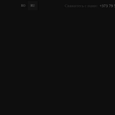
Свяжитесь с нами:
RO
RU
+373 79 
PROMO
GIFT
КАТАЛОГ
Главная
>
Каталог
>
Ножницы дл