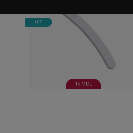
HIT
15 MDL