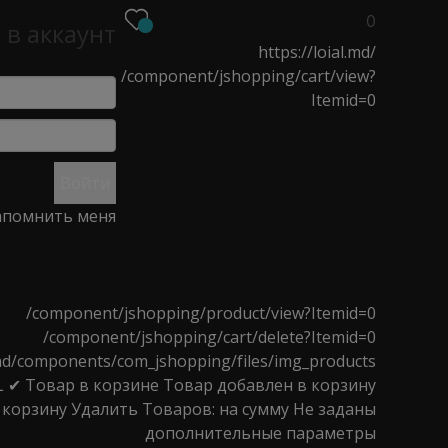
0
 в аккаунт
https://loial.md/
/component/jshopping/cart/view?
Itemid=0
О
НОВОСТИ
МАГАЗИНЫ
Войти
помнить меня
a банан 19*178 mm 100/180
/component/jshopping/product/view?Itemid=0
/component/jshopping/cart/delete?Itemid=0
l.md/components/com_jshopping/files/img_products
L
✔ Товар в корзине
Товар добавлен в корзину
банан 19*178 mm
 корзину
Удалить
Товаров:
на сумму
Не заданы
дополнительные параметры