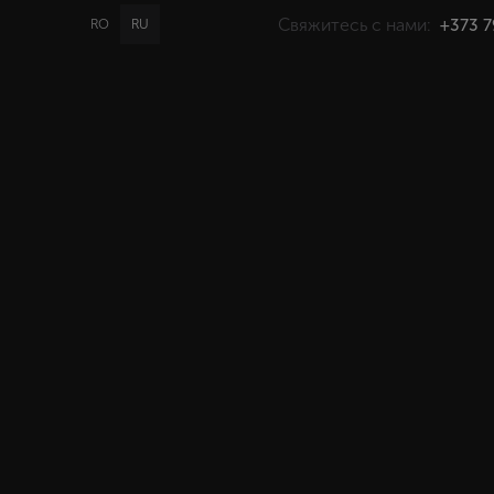
Свяжитесь с нами:
+373 7
RO
RU
PROMO
GIFT
КАТАЛОГ
Главная
>
Каталог
>
для