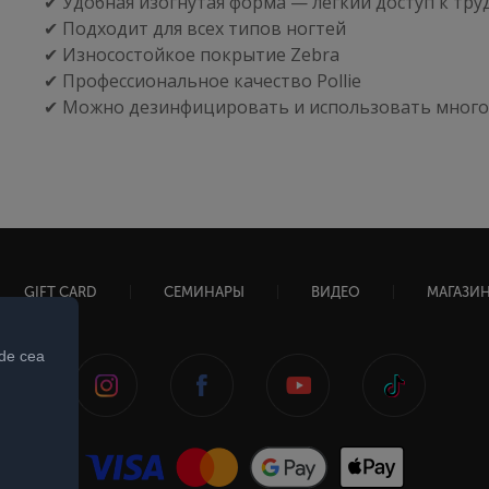
✔ Удобная изогнутая форма — лёгкий доступ к тр
✔ Подходит для всех типов ногтей
✔ Износостойкое покрытие Zebra
✔ Профессиональное качество Pollie
✔ Можно дезинфицировать и использовать мног
GIFT CARD
СЕМИНАРЫ
ВИДЕО
МАГАЗИ
 de cea