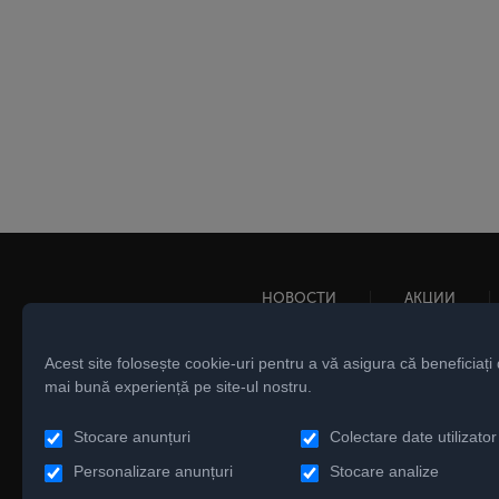
НОВОСТИ
АКЦИИ
Acest site folosește cookie-uri pentru a vă asigura că beneficiați
mai bună experiență pe site-ul nostru.
Stocare anunțuri
Colectare date utilizator
Personalizare anunțuri
Stocare analize