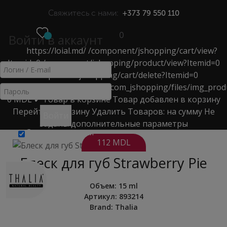
Свяжитесь с нами:
+373 79 550 110
0
Войти в аккаунт
https://loial.md/
/component/jshopping/cart/view?
МЕНЮ
Itemid=0
/component/jshopping/product/view?Itemid=0
/component/jshopping/cart/delete?Itemid=0
СЫВОРОТКА & МАСЛО
https://loial.md/components/com_jshopping/files/img_prod
0
MDL
✔ Товар в корзине
Товар добавлен в корзину
Главная
>
Каталог
>
Кремы, Маски, Сыворотки
>
Перейти в корзину
Удалить
Товаров:
на сумму
Не
Войти
сыворотка & масло
>
Блеск для губ Strawberry Pie
заданы дополнительные параметры
Запомнить меня
112 MDL
Блеск для губ Strawberry Pie
Объем
:
15 ml
Артикул:
893214
Brand:
Thalia