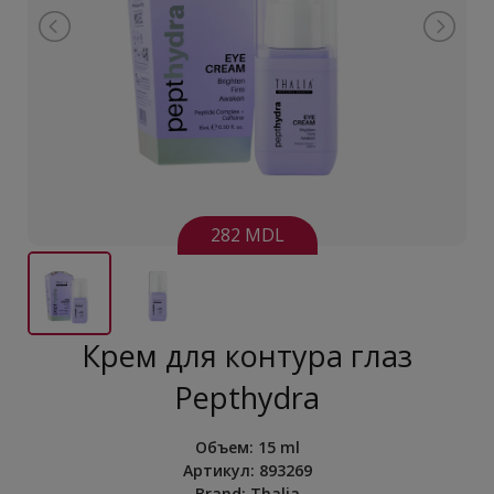
282 MDL
Крем для контура глаз
Pepthydra
Объем
:
15 ml
Артикул:
893269
Brand:
Thalia