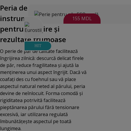
Peria de păr — un
instrument universal
155 MDL
pentru îngrijire și
rezultate frumoase
HIT
O perie de păr de calitate facilitează
îngrijirea zilnică: descurcă delicat firele
de păr, reduce fragilitatea și ajută la
menținerea unui aspect îngrijit. Dacă vă
coafați des cu foehnul sau vă place
aspectul natural neted al părului, peria
devine de neînlocuit. Forma comodă și
rigiditatea potrivită facilitează
pieptănarea părului fără tensionare
excesivă, iar utilizarea regulată
îmbunătățește aspectul pe toată
lungimea.