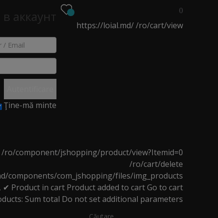
0
 в аккаунт
https://loial.md/
/ro/cart/view
EO
NOUTĂȚI
MAGAZINE
Autentificare
Ţine-mă minte
ăr ECO ovală
/ro/component/jshopping/product/view?Itemid=0
/ro/cart/delete
l.md/components/com_jshopping/files/img_products
L
✔ Product in cart
Product added to cart
Go to cart
oducts:
Sum total
Do not set additional parameters