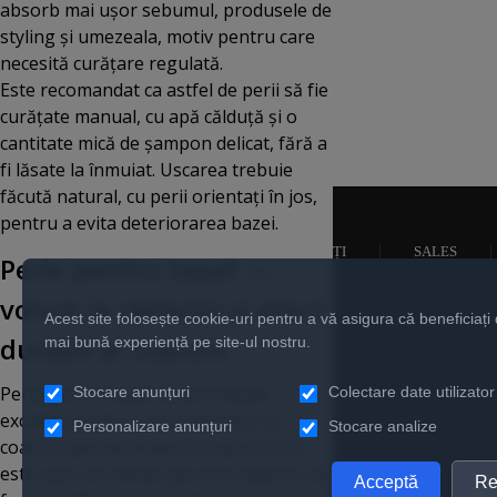
absorb mai ușor sebumul, produsele de
styling și umezeala, motiv pentru care
necesită curățare regulată.
Este recomandat ca astfel de perii să fie
curățate manual, cu apă călduță și o
cantitate mică de șampon delicat, fără a
fi lăsate la înmuiat. Uscarea trebuie
făcută natural, cu perii orientați în jos,
pentru a evita deteriorarea bazei.
NOUTĂȚI
SALES
Perie pentru tapat —
volum la rădăcini și efect
Acest site folosește cookie-uri pentru a vă asigura că beneficiați
durabil al coafurii
mai bună experiență pe site-ul nostru.
Peria pentru tapat se potrivește
Stocare anunțuri
Colectare date utilizator
excelent pentru volum expresiv și
Personalizare anunțuri
Stocare analize
coafuri spectaculoase. Cu ajutorul ei,
este ușor să ridicați părul la rădăcini, să
Acceptă
Re