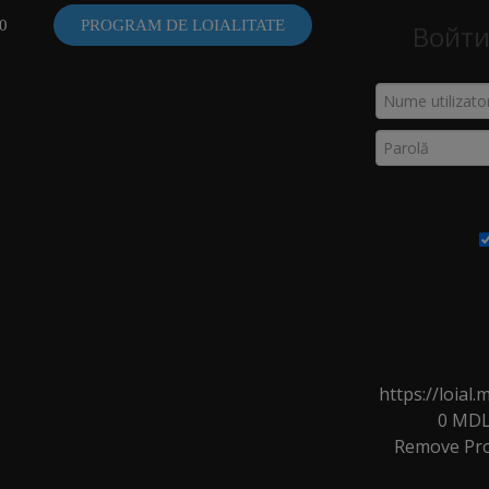
0
PROGRAM DE LOIALITATE
Войти
VID
PERIE DE PAR
atalog
>
Piepteni, Perii, Brushing
>
Perie de par
>
Perie pentru p
https://loia
0
MD
Remove
Pr