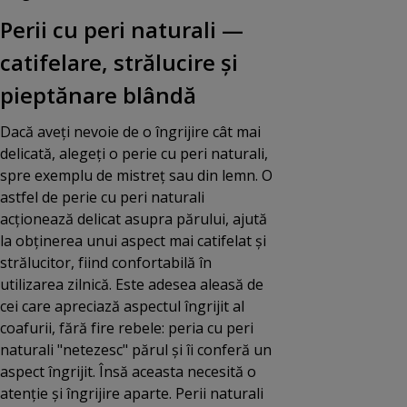
Perii cu peri naturali —
catifelare, strălucire și
pieptănare blândă
Dacă aveți nevoie de o îngrijire cât mai
delicată, alegeți o perie cu peri naturali,
spre exemplu de mistreț sau din lemn. O
astfel de perie cu peri naturali
acționează delicat asupra părului, ajută
la obținerea unui aspect mai catifelat și
strălucitor, fiind confortabilă în
utilizarea zilnică. Este adesea aleasă de
cei care apreciază aspectul îngrijit al
coafurii, fără fire rebele: peria cu peri
naturali "netezesc" părul și îi conferă un
aspect îngrijit. Însă aceasta necesită o
atenție și îngrijire aparte. Perii naturali