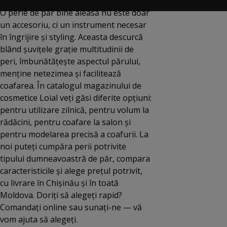
O perie de păr bine aleasă nu este doar
un accesoriu, ci un instrument necesar
în îngrijire și styling. Aceasta descurcă
blând șuvițele grație multitudinii de
peri, îmbunătățește aspectul părului,
menține netezimea și facilitează
coafarea. În catalogul magazinului de
cosmetice Loial veți găsi diferite opțiuni:
pentru utilizare zilnică, pentru volum la
rădăcini, pentru coafare la salon și
pentru modelarea precisă a coafurii. La
noi puteți cumpăra perii potrivite
tipului dumneavoastră de păr, compara
caracteristicile și alege prețul potrivit,
cu livrare în Chișinău și în toată
Moldova. Doriți să alegeți rapid?
Comandați online sau sunați-ne — vă
vom ajuta să alegeți.