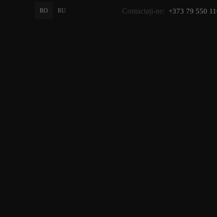
Contactați-ne:
RO
RU
+373 79 550 11
PROMO
GIFT
CATALOG
Acasă
>
C
Perii de păr — pieptănare
confortabilă, volum și styling
îngrijit în fiecare zi