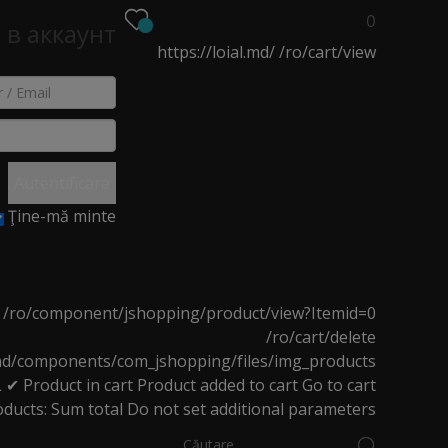
0
 в аккаунт
https://loial.md/
/ro/cart/view
EO
NOUTĂȚI
MAGAZINE
Autentificare
Ţine-mă minte
arrier Boosting
/ro/component/jshopping/product/view?Itemid=0
/ro/cart/delete
l.md/components/com_jshopping/files/img_products
L
✔ Product in cart
Product added to cart
Go to cart
oosting
oducts:
Sum total
Do not set additional parameters