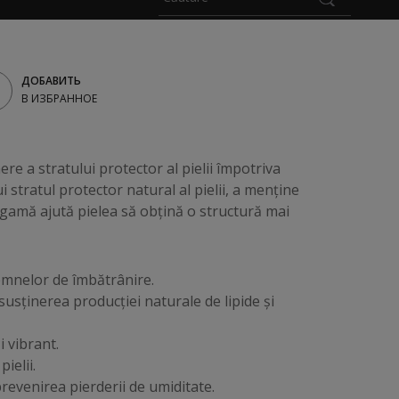
ДОБАВИТЬ
В ИЗБРАННОЕ
re a stratului protector al pielii împotriva
i stratul protector natural al pielii, a menține
stă gamă ajută pielea să obțină o structură mai
semnelor de îmbătrânire.
usținerea producției naturale de lipide și
i vibrant.
ielii.
 prevenirea pierderii de umiditate.