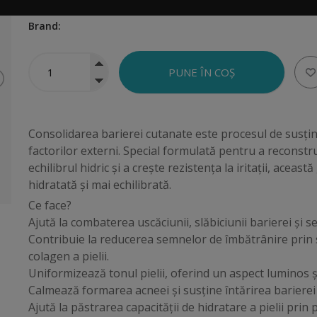
Articol:
893290
Brand:
Consolidarea barierei cutanate este procesul de susține
factorilor externi. Special formulată pentru a reconstru
echilibrul hidric și a crește rezistența la iritații, acea
hidratată și mai echilibrată.
Ce face?
Ajută la combaterea uscăciunii, slăbiciunii barierei și 
Contribuie la reducerea semnelor de îmbătrânire prin s
colagen a pielii.
Uniformizează tonul pielii, oferind un aspect luminos ș
Calmează formarea acneei și susține întărirea barierei p
Ajută la păstrarea capacității de hidratare a pielii prin