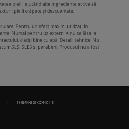
atea pielii, ajutând alte ingrediente active să
exturii pielii crăpate și descuamate.
rculare. Pentru un efect maxim, utilizați în
ente: Numai pentru uz extern. A nu se lăsa la
tactului, clătiți bine cu apă. Detalii tehnice: Nu
cum SLS, SLES și parabeni. Produsul nu a fost
TERMENI ȘI CONDIȚII