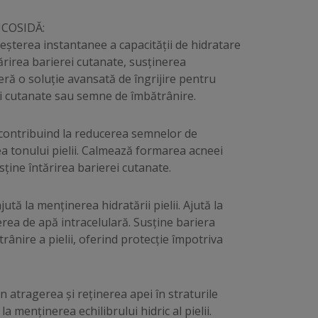
UCOSIDĂ:
creșterea instantanee a capacității de hidratare
tărirea barierei cutanate, susținerea
eră o soluție avansată de îngrijire pentru
ei cutanate sau semne de îmbătrânire.
i, contribuind la reducerea semnelor de
ea tonului pielii. Calmează formarea acneei
ține întărirea barierei cutanate.
ută la menținerea hidratării pielii. Ajută la
derea de apă intracelulară. Susține bariera
ătrânire a pielii, oferind protecție împotriva
n atragerea și reținerea apei în straturile
la menținerea echilibrului hidric al pielii.