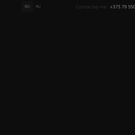
Contactați-ne:
+373 79 550
RO
RU
PROMO
GIFT
CATALOG
Acasă
>
Cat