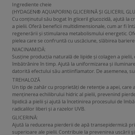
Ingrediente cheie
(HYDAGEN® AQUAPORIN) GLICERINĂ ȘI GLICERIL GL
Cu conținutul său bogat în gliceril glucozidă, ajută la 
a pielii. Oferă beneficii multidimensionale, cum ar fi în
regenerării și stimularea metabolismului energetic. Of
pielea care se confruntă cu uscăciune, slăbirea barier
NIACINAMIDĂ:
Susține producția naturală de lipide și colagen a pieli
îmbătrânire în timp. Ajută la uniformizarea și iluminar
datorită efectului său antiinflamator. De asemenea, sus
TREHALOZĂ
Un tip de zahăr cu proprietăți de retenție a apei, care aj
menținerea echilibrului hidric al pielii, prevenind pier
lipidică a pielii și ajută la încetinirea procesului de îmb
radicalilor liberi și a razelor UVB.
GLICERINĂ:
Ajută la reducerea pierderii de apă transepidermică pri
superioare ale pielii. Contribuie la prevenirea uscării și 