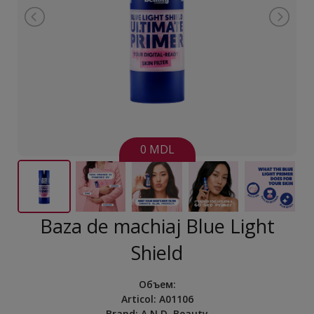
0 MDL
Baza de machiaj Blue Light
Shield
Объем
:
Articol:
A01106
Brand:
A.N.D. Beauty