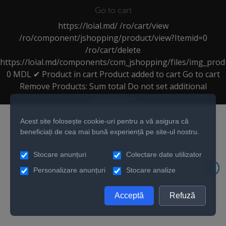
Go to cart
https://loial.md/
/ro/cart/view
/ro/component/jshopping/product/view?Itemid=0
/ro/cart/delete
https://loial.md/components/com_jshopping/files/img_prod
0
MDL
✔ Product in cart
Product added to cart
Go to cart
Remove
Products:
Sum total
Do not set additional
parameters
Acest site folosește cookie-uri pentru a vă asigura că
beneficiați de cea mai bună experiență pe site-ul nostru.
Stocare anunțuri
Colectare date utilizator
Personalizare anunțuri
Stocare analize
Acceptă
Refuză