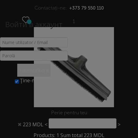
Contactați-ne:
+373 79 550 110
1
Войти в аккаунт
МЕНЮ
COȘ
Acasă
>
Coș
Autentificare
Ţine-mă minte
Perie pentru teu
223 MDL
<
>
✖
©2026Copyright. Loial. All Rights Reserved.
Products: 1 Sum total 223 MDL