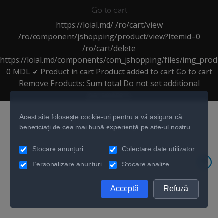
Go to cart
https://loial.md/
/ro/cart/view
/ro/component/jshopping/product/view?Itemid=0
/ro/cart/delete
https://loial.md/components/com_jshopping/files/img_prod
0
MDL
✔ Product in cart
Product added to cart
Go to cart
Remove
Products:
Sum total
Do not set additional
parameters
Acest site folosește cookie-uri pentru a vă asigura că
beneficiați de cea mai bună experiență pe site-ul nostru.
Stocare anunțuri
Colectare date utilizator
Personalizare anunțuri
Stocare analize
Acceptă
Refuză