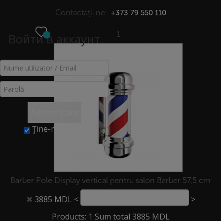
Contactați-ne:
+373 79 550 110
1
Войти в аккаунт
МЕНЮ
COȘ
Acasă
>
Coș
Autentificare
Ţine-mă minte
Barber Pole Display vertical pentru salon Barber 57,5 сm
3885 MDL
<
>
✖
©2026Copyright. Loial. All Rights Reserved.
Products: 1 Sum total 3885 MDL