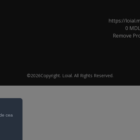
GIFT CARD
SEMINARE
VIDEO
MAGAZINE
https://loia
0
MD
Remove
Pr
©2026Copyright. Loial. All Rights Reserved.
 de cea