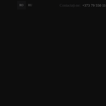
Contactați-ne:
RO
RU
+373 79 550 11
PROMO
GIFT
CATALOG