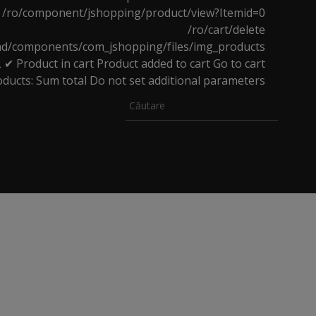
TERMENI ȘI CONDIȚII
/ro/component/jshopping/product/view?Itemid=0
/ro/cart/delete
l.md/components/com_jshopping/files/img_products
L
✔ Product in cart
Product added to cart
Go to cart
oducts:
Sum total
Do not set additional parameters