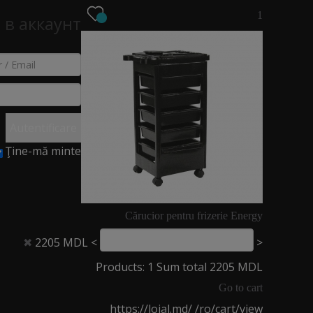
1
 в аккаунт
EO
NOUTĂȚI
MAGAZINE
Autentificare
Ţine-mă minte
Cărucior pentru frizerie Energy
2205 MDL
<
>
✖
Products: 1 Sum total 2205 MDL
Go to cart
https://loial.md/
/ro/cart/view