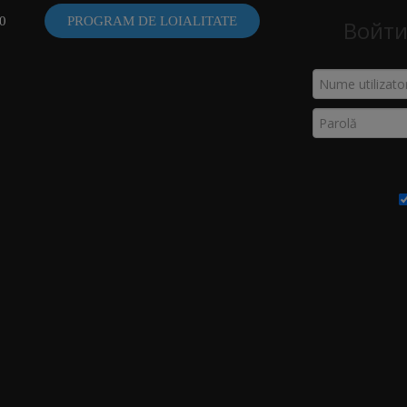
0
PROGRAM DE LOIALITATE
Войти
VID
COȘ
Acasă
>
Coș