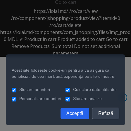
Go to cart
https://loial.md/
/ro/cart/view
/ro/component/jshopping/product/view?Itemid=0
/ro/cart/delete
https://loial.md/components/com_jshopping/files/img_prod
0
MDL
✔ Product in cart
Product added to cart
Go to cart
Remove
Products:
Sum total
Do not set additional
parameters
Acest site folosește cookie-uri pentru a vă asigura că
beneficiați de cea mai bună experiență pe site-ul nostru.
Stocare anunțuri
Colectare date utilizator
Personalizare anunțuri
Stocare analize
Acceptă
Refuză