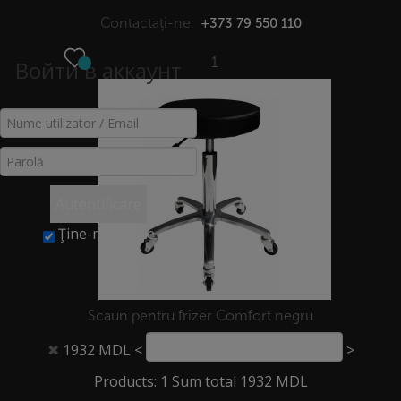
Contactați-ne:
+373 79 550 110
1
Войти в аккаунт
МЕНЮ
COȘ
Acasă
>
Coș
Autentificare
Ţine-mă minte
Scaun pentru frizer Comfort negru
1932 MDL
<
>
✖
©2026Copyright. Loial. All Rights Reserved.
Products: 1 Sum total 1932 MDL