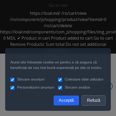
Go to cart
https://loial.md/
/ro/cart/view
/ro/component/jshopping/product/view?Itemid=0
/ro/cart/delete
https://loial.md/components/com_jshopping/files/img_prod
0
MDL
✔ Product in cart
Product added to cart
Go to cart
Remove
Products:
Sum total
Do not set additional
parameters
Acest site folosește cookie-uri pentru a vă asigura că
beneficiați de cea mai bună experiență pe site-ul nostru.
Stocare anunțuri
Colectare date utilizator
Personalizare anunțuri
Stocare analize
Acceptă
Refuză