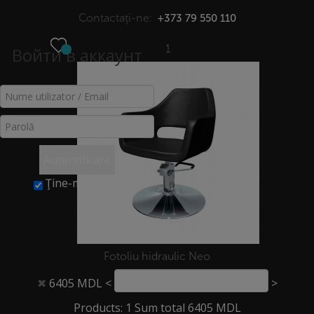
Contactați-ne:
+373 79 550 110
1
Войти в аккаунт
МЕНЮ
COȘ
Acasă
>
Coș
Autentificare
Ţine-mă minte
Fotoliu hidraulic Neo
6405 MDL
<
>
✖
©2026Copyright. Loial. All Rights Reserved.
Products: 1 Sum total 6405 MDL