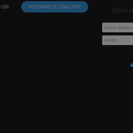
 110
PROGRAM DE LOIALITATE
Войти
VID
COȘ
Acasă
>
Coș
GIFT CARD
SEMINARE
VIDEO
MAGAZINE