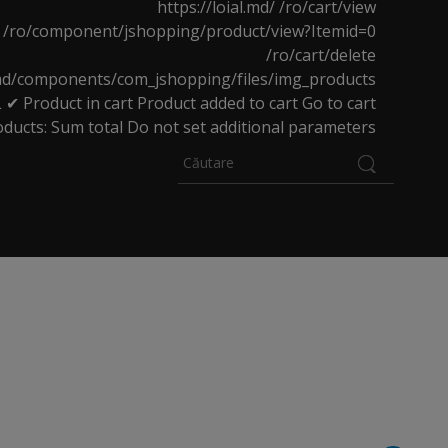
https://loial.md/
/ro/cart/view
/ro/component/jshopping/product/view?Itemid=0
/ro/cart/delete
l.md/components/com_jshopping/files/img_products
L
✔ Product in cart
Product added to cart
Go to cart
oducts:
Sum total
Do not set additional parameters