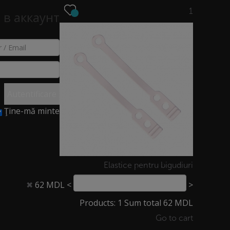
1
 в аккаунт
EO
NOUTĂȚI
MAGAZINE
Autentificare
Ţine-mă minte
Elastice pentru bigudiuri
62 MDL
<
>
✖
Products: 1 Sum total 62 MDL
Go to cart
TERMENI ȘI CONDIȚII