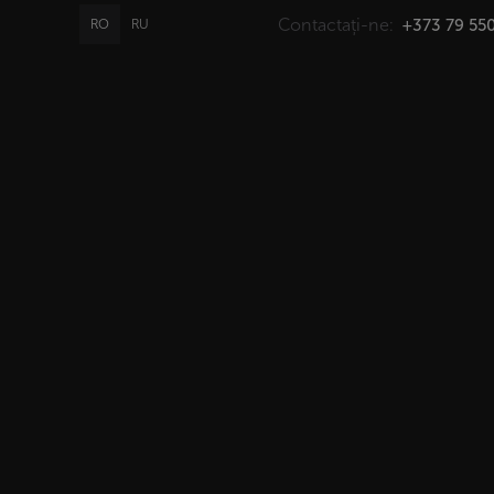
Contactați-ne:
+373 79 550
RO
RU
PROMO
GIFT
CATALOG
NOUTĂȚI
SALES