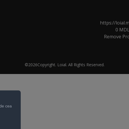
https://loia
0
MD
Remove
Pr
©2026Copyright. Loial. All Rights Reserved.
 de cea