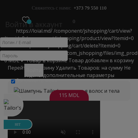
Свяжитесь с нами:
+373 79 550 110
0
Войти в аккаунт
https://loial.md/
/component/jshopping/cart/view?
МЕНЮ
Itemid=0
/component/jshopping/product/view?Itemid=0
УХОД ЗА ВОЛОСАМИ
/component/jshopping/cart/delete?Itemid=0
https://loial.md/components/com_jshopping/files/img_prod
0
MDL
✔ Товар в корзине
Товар добавлен в корзину
Главная
>
Каталог
>
Мужская линия
>
Перейти в корзину
Удалить
Товаров:
на сумму
Не
уход за волосами
>
Войти
заданы дополнительные параметры
Шампунь Tailor's для мытья волос и тела
Запомнить меня
115 MDL
HIT